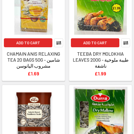
ADD TO CART
ADD TO CART
CHAMAIN ANIS RELAXING
TEEBA DRY MOLOKHIA
LEAVES 200G - طيبة ملوخية
TEA 20 BAGS 50G - شامين
ناشفة
مشروب اليانوسن
£1.69
£1.99