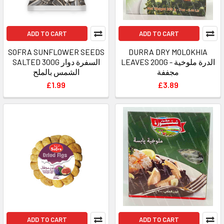
ADD TO CART
ADD TO CART
SOFRA SUNFLOWER SEEDS
DURRA DRY MOLOKHIA
LEAVES 200G - الدرة ملوخية
SALTED 300G السفرة دوار
مجففة
الشمس بالملح
£1.99
£3.89
ADD TO CART
ADD TO CART