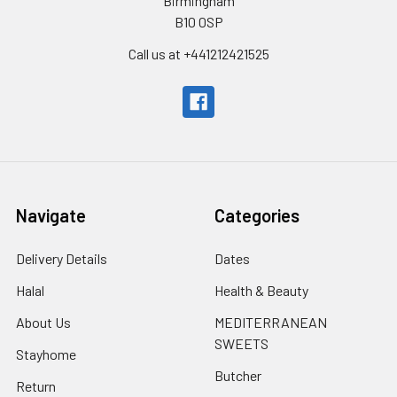
Birmingham
B10 0SP
Call us at +441212421525
Navigate
Categories
Delivery Details
Dates
Halal
Health & Beauty
About Us
MEDITERRANEAN
SWEETS
Stayhome
Butcher
Return