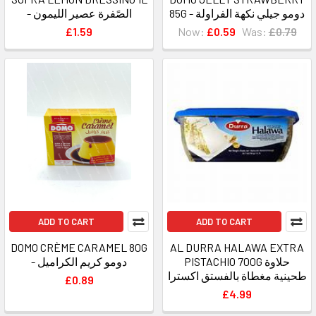
85G - دومو جيلي نكهة الفراولة
- الصًفرة عصير الليمون
£1.59
Now:
£0.59
Was:
£0.79
ADD TO CART
ADD TO CART
DOMO CRÈME CARAMEL 80G
AL DURRA HALAWA EXTRA
PISTACHIO 700G حلاوة
- دومو كريم الكراميل
طحينية مغطاة بالفستق اكسترا
£0.89
£4.99