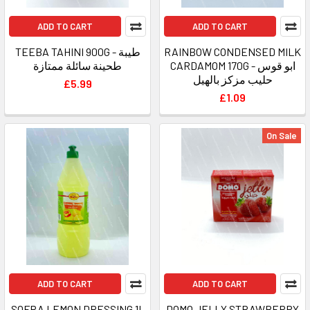
ADD TO CART
ADD TO CART
TEEBA TAHINI 900G - طيبة
RAINBOW CONDENSED MILK
CARDAMOM 170G - ابو قوس
طحينة سائلة ممتازة
حليب مزكز بالهيل
£5.99
£1.09
On Sale
ADD TO CART
ADD TO CART
SOFRA LEMON DRESSING 1L
DOMO JELLY STRAWBERRY