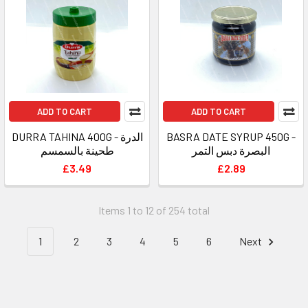
ADD TO CART
ADD TO CART
DURRA TAHINA 400G - الدرة
BASRA DATE SYRUP 450G -
البصرة دبس التمر
طحينة بالسمسم
£3.49
£2.89
Items 1 to 12 of 254 total
1
2
3
4
5
6
Next